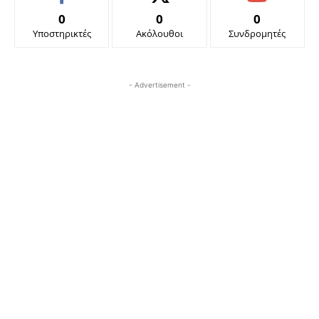
0
0
0
Υποστηρικτές
Ακόλουθοι
Συνδρομητές
- Advertisement -