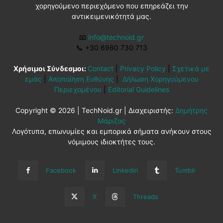
χορηγούμενο περιεχόμενο που επηρεάζει την
αντικειμενικότητά μας.
📧
info@technoid.gr
📞
+30 6980 730 713
Χρήσιμοι Σύνδεσμοι:
Contact
|
Privacy Policy
|
Σχετικά με
εμάς
|
Αποποίηση Ευθύνης
|
Δήλωση Χορηγούμενου
Περιεχομένου
|
Editorial Guidelines
Copyright © 2026 | TechNoid.gr | Διαχειριστής:
Δημήτρης
Μάριζας
Λογότυπα, επωνυμίες και εμπορικά σήματα ανήκουν στους
νόμιμους ιδιοκτήτες τους.
Facebook
Linkedin
Tumblr
X
Threads