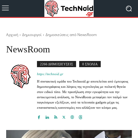
Αρχική
Δημιουργοί
Δημοσιεύσεις από NewsRoom
NewsRoom
2266 ΔΗΜΟΣΙΕΥΣΕΙΣ
0 ΣΧΟΛΙΑ
https://technoid.gr
Η συντακτική ομάδα του Technoid.gr αποτελείται από έμπειρους
δημοσιογράφους και λάτρεις της τεχνολογίας με πολυετή θητεία
στον ειδικό τύπο. Με προσήλωση στην εγκυρότητα και την
αντικειμενική ανάλυση, το NewsRoom μεταφέρει τον παλμό των
παγκόσμιων εξελίξεων, από τα τελευταία gadgets μέχρι τις
επαναστατικές καινοτομίες που αλλάζουν τον κόσμο μας.