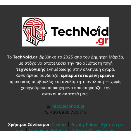
Το
TechNoid.gr
ιδρύθηκε το 2025 από τον Δημήτρη Μάριζα,
με στόχο να αποτελέσει την πιο αξιόπιστη πηγή
τεχνολογικής
ενημέρωσης στην ελληνική αγορά.
Κάθε άρθρο συνδυάζει
εμπεριστατωμένη έρευνα
,
πρακτικές συμβουλές και ανεξάρτητη ανάλυση — χωρίς
χορηγούμενο περιεχόμενο που επηρεάζει την
αντικειμενικότητά μας.
📧
info@technoid.gr
📞
+30 6980 730 713
Χρήσιμοι Σύνδεσμοι:
Contact
|
Privacy Policy
|
Σχετικά με
εμάς
|
Αποποίηση Ευθύνης
|
Δήλωση Χορηγούμενου