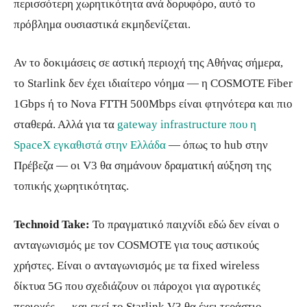
περισσότερη χωρητικότητα ανά δορυφόρο, αυτό το
πρόβλημα ουσιαστικά εκμηδενίζεται.
Αν το δοκιμάσεις σε αστική περιοχή της Αθήνας σήμερα,
το Starlink δεν έχει ιδιαίτερο νόημα — η COSMOTE Fiber
1Gbps ή το Nova FTTH 500Mbps είναι φτηνότερα και πιο
σταθερά. Αλλά για τα
gateway infrastructure που η
SpaceX εγκαθιστά στην Ελλάδα
— όπως το hub στην
Πρέβεζα — οι V3 θα σημάνουν δραματική αύξηση της
τοπικής χωρητικότητας.
Technoid Take:
Το πραγματικό παιχνίδι εδώ δεν είναι ο
ανταγωνισμός με τον COSMOTE για τους αστικούς
χρήστες. Είναι ο ανταγωνισμός με τα fixed wireless
δίκτυα 5G που σχεδιάζουν οι πάροχοι για αγροτικές
περιοχές — και εκεί το Starlink V3 θα έχει τεράστιο