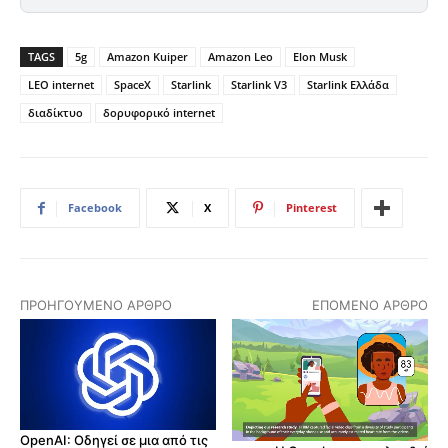
TAGS
5g
Amazon Kuiper
Amazon Leo
Elon Musk
LEO internet
SpaceX
Starlink
Starlink V3
Starlink Ελλάδα
διαδίκτυο
δορυφορικό internet
Facebook
X
Pinterest
ΠΡΟΗΓΟΎΜΕΝΟ ΆΡΘΡΟ
ΕΠΌΜΕΝΟ ΆΡΘΡΟ
OpenAI: Οδηγεί σε μια από τις