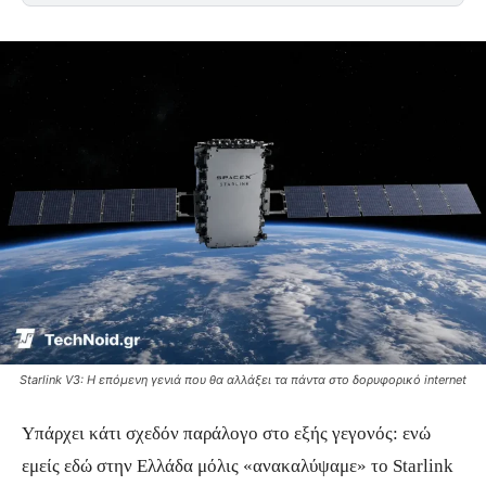
Starlink V3: Η επόμενη γενιά που θα αλλάξει τα πάντα στο δορυφορικό internet
Υπάρχει κάτι σχεδόν παράλογο στο εξής γεγονός: ενώ
εμείς εδώ στην Ελλάδα μόλις «ανακαλύψαμε» το Starlink