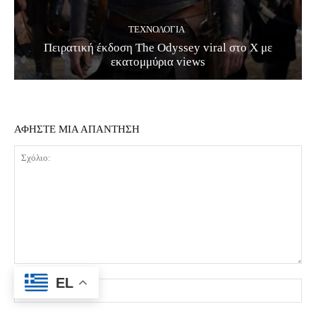
ΤΕΧΝΟΛΟΓΊΑ
Πειρατική έκδοση The Odyssey viral στο X με
εκατομμύρια views
ΑΦΗΣΤΕ ΜΙΑ ΑΠΑΝΤΗΣΗ
Σχόλιο:
EL
Όν