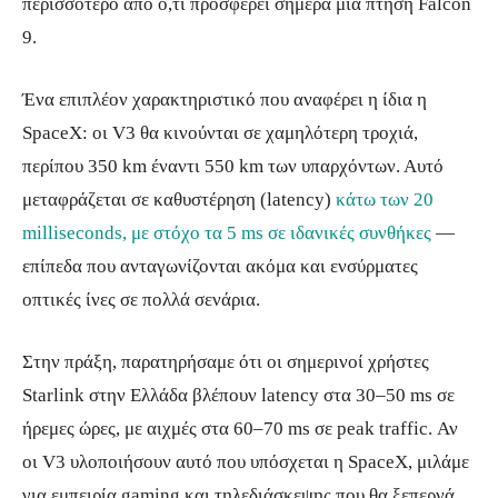
περισσότερο από ό,τι προσφέρει σήμερα μια πτήση Falcon
9.
Ένα επιπλέον χαρακτηριστικό που αναφέρει η ίδια η
SpaceX: οι V3 θα κινούνται σε χαμηλότερη τροχιά,
περίπου 350 km έναντι 550 km των υπαρχόντων. Αυτό
μεταφράζεται σε καθυστέρηση (latency)
κάτω των 20
milliseconds, με στόχο τα 5 ms σε ιδανικές συνθήκες
—
επίπεδα που ανταγωνίζονται ακόμα και ενσύρματες
οπτικές ίνες σε πολλά σενάρια.
Στην πράξη, παρατηρήσαμε ότι οι σημερινοί χρήστες
Starlink στην Ελλάδα βλέπουν latency στα 30–50 ms σε
ήρεμες ώρες, με αιχμές στα 60–70 ms σε peak traffic. Αν
οι V3 υλοποιήσουν αυτό που υπόσχεται η SpaceX, μιλάμε
για εμπειρία gaming και τηλεδιάσκεψης που θα ξεπερνά