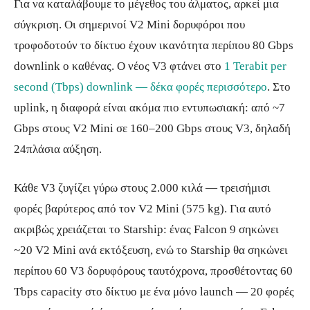
Για να καταλάβουμε το μέγεθος του άλματος, αρκεί μια
σύγκριση. Οι σημερινοί V2 Mini δορυφόροι που
τροφοδοτούν το δίκτυο έχουν ικανότητα περίπου 80 Gbps
downlink ο καθένας. Ο νέος V3 φτάνει στο
1 Terabit per
second (Tbps) downlink — δέκα φορές περισσότερο
. Στο
uplink, η διαφορά είναι ακόμα πιο εντυπωσιακή: από ~7
Gbps στους V2 Mini σε 160–200 Gbps στους V3, δηλαδή
24πλάσια αύξηση.
Κάθε V3 ζυγίζει γύρω στους 2.000 κιλά — τρεισήμισι
φορές βαρύτερος από τον V2 Mini (575 kg). Για αυτό
ακριβώς χρειάζεται το Starship: ένας Falcon 9 σηκώνει
~20 V2 Mini ανά εκτόξευση, ενώ το Starship θα σηκώνει
περίπου 60 V3 δορυφόρους ταυτόχρονα, προσθέτοντας 60
Tbps capacity στο δίκτυο με ένα μόνο launch — 20 φορές