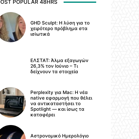
OST POPULAR 48HRS
GHD Sculpt: Η λύση για το
χειρότερο πρόβλημα στα
ισiωτικά
ΕΛΣΤΑΤ: Άλμα εξαγωγών
26,3% τον Ιούνιο – Τι
δείχνουν τα στοιχεία
Perplexity για Mac: Η νέα
native εφαρμογή που θέλει
να αντικαταστήσει το
Spotlight — και ίσως τα
καταφέρει
Αστρονομικό Ημερολόγιο