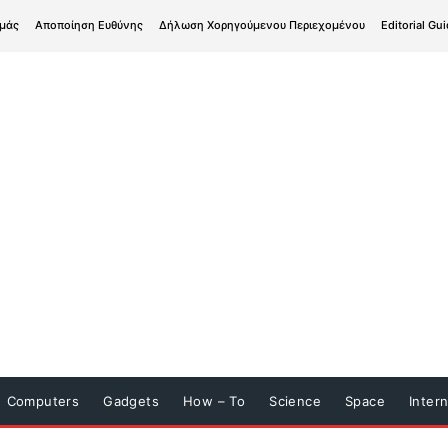
εμάς
Αποποίηση Ευθύνης
Δήλωση Χορηγούμενου Περιεχομένου
Editorial Gui
Computers
Gadgets
How – To
Science
Space
Inter