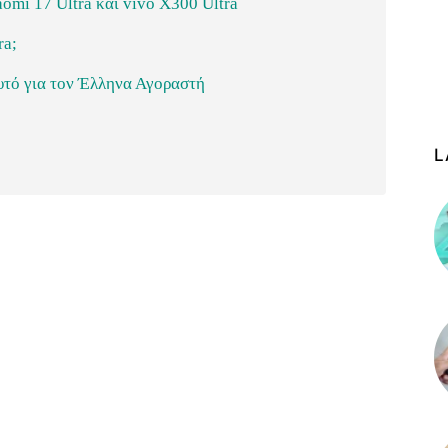
omi 17 Ultra και vivo X300 Ultra
ra;
υτό για τον Έλληνα Αγοραστή
L