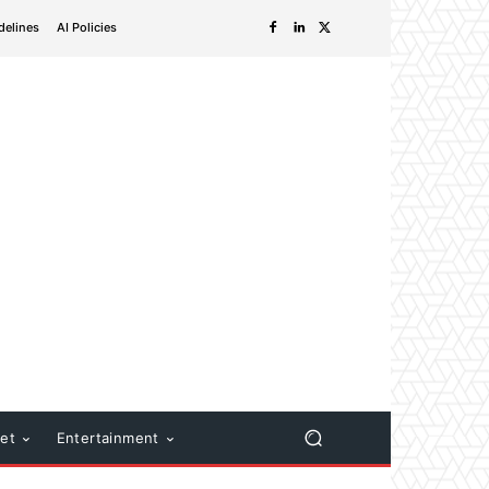
delines
AI Policies
net
Entertainment