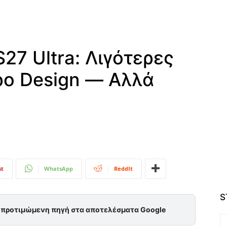
27 Ultra: Λιγότερες
ρο Design — Αλλά
st
WhatsApp
ReddIt
S
ς προτιμώμενη πηγή στα αποτελέσματα Google