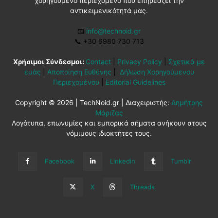
χορηγούμενο περιεχόμενο που επηρεάζει την
αντικειμενικότητά μας.
📧
info@technoid.gr
📞
+30 6980 730 713
Χρήσιμοι Σύνδεσμοι:
Contact
|
Privacy Policy
|
Σχετικά με
εμάς
|
Αποποίηση Ευθύνης
|
Δήλωση Χορηγούμενου
Περιεχομένου
|
Editorial Guidelines
Copyright © 2026 | TechNoid.gr | Διαχειριστής:
Δημήτρης
Μάριζας
Λογότυπα, επωνυμίες και εμπορικά σήματα ανήκουν στους
νόμιμους ιδιοκτήτες τους.
Facebook
Linkedin
Tumblr
X
Threads