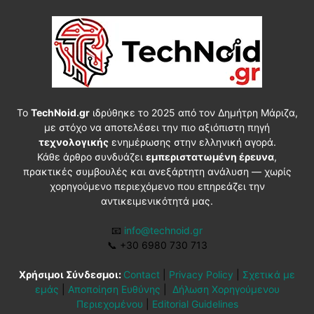
Το
TechNoid.gr
ιδρύθηκε το 2025 από τον Δημήτρη Μάριζα,
με στόχο να αποτελέσει την πιο αξιόπιστη πηγή
τεχνολογικής
ενημέρωσης στην ελληνική αγορά.
Κάθε άρθρο συνδυάζει
εμπεριστατωμένη έρευνα
,
πρακτικές συμβουλές και ανεξάρτητη ανάλυση — χωρίς
χορηγούμενο περιεχόμενο που επηρεάζει την
αντικειμενικότητά μας.
📧
info@technoid.gr
📞
+30 6980 730 713
Χρήσιμοι Σύνδεσμοι:
Contact
|
Privacy Policy
|
Σχετικά με
εμάς
|
Αποποίηση Ευθύνης
|
Δήλωση Χορηγούμενου
Περιεχομένου
|
Editorial Guidelines