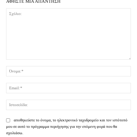
ΑΦΗΣΤΕ ΜΙΑ ΑΠΑΝΤΗΣΗ
Σχόλιο:
Όν
Ema
Ισ
αποθηκεύστε το όνομα, το ηλεκτρονικό ταχυδρομείο και τον ιστότοπό
μου σε αυτό το πρόγραμμα περιήγησης για την επόμενη φορά που θα
σχολιάσω.