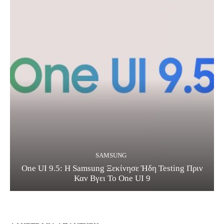
SAMSUNG
One UI 9.5: Η Samsung Ξεκίνησε Ήδη Testing Πριν
Καν Βγει Το One UI 9