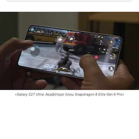
«Galaxy S27 Ultra: Ακριβότερο λόγω Snapdragon 8 Elite Gen 6 Pro»