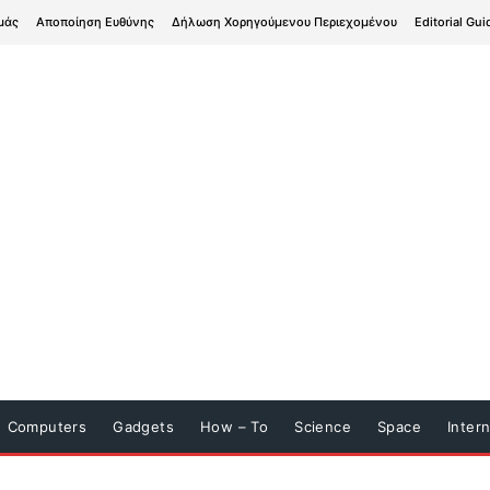
μάς
Αποποίηση Ευθύνης
Δήλωση Χορηγούμενου Περιεχομένου
Editorial Gui
Computers
Gadgets
How – To
Science
Space
Inter