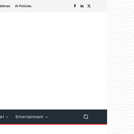
delines
AI Policies
net
Entertainment