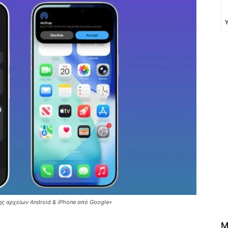
ης αρχείων Android & iPhone από Google»
M