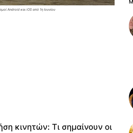
M
μοί Android και iOS από 1η Ιουνίου
ήση κινητών: Τι σημαίνουν οι