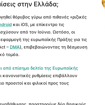
ίσεις στην Ελλάδα;
υργηθεί θόρυβος γύρω από πιθανές «ριζικές
ndroid
και iOS, με επίκεντρο τις
σχύσουν από τον Ιούνιο. Ωστόσο, οι
ν εφαρμογή της ευρωπαϊκής Πράξης για τις
Act –
DMA
), επιβεβαιώνοντας τη δέσμευση
κό τομέα.
ι από επίσημο δελτίο της Ευρωπαϊκής
οι κανονιστικές ρυθμίσεις επιβάλλουν
ο προσιτοί και φιλικοί προς τους
 αναβάθμισης, παρατηρούμε δύο βασικούς