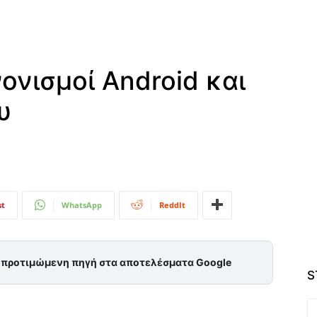
νισμοί Android και
υ
st
WhatsApp
ReddIt
ς προτιμώμενη πηγή στα αποτελέσματα Google
S