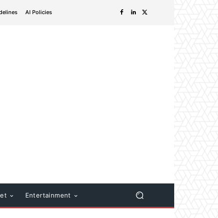
delines
AI Policies
net
Entertainment