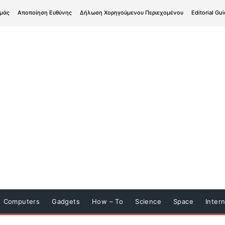
εμάς
Αποποίηση Ευθύνης
Δήλωση Χορηγούμενου Περιεχομένου
Editorial Gui
Computers
Gadgets
How – To
Science
Space
Inter